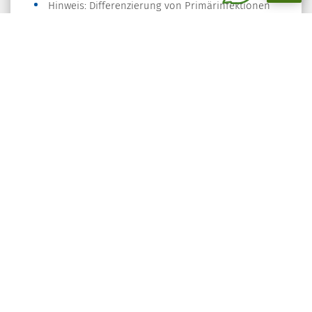
Hinweis: Differenzierung von Primärinfektionen
von Durchseuchungstitern bzw. reaktivierten
Infektionen.
Ansatzzeiten
Montag bis Freitag
Bearbeitungsdatum: 19.09.2024