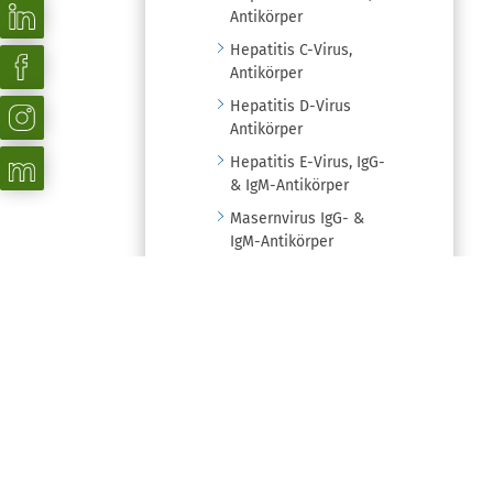
Antikörper
Hepatitis C-Virus,
Antikörper
Hepatitis D-Virus
Antikörper
Hepatitis E-Virus, IgG-
& IgM-Antikörper
Masernvirus IgG- &
IgM-Antikörper
HIV-1/HIV-2, Antikörper
Parvovirus B19, IgG- &
IgM-Antikörper
Varizella Zoster Virus,
IgG-Antikörper
Varizella-Zoster-Virus,
IgM-Antikörper
Hepatitis B-Envelope,