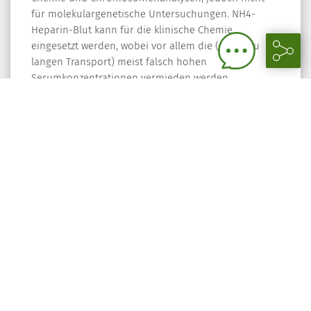
für molekulargenetische Untersuchungen. NH4-
Heparin-Blut kann für die klinische Chemie
eingesetzt werden, wobei vor allem die (durch zu
langen Transport) meist falsch hohen
Serumkonzentrationen vermieden werden.
NH4-Heparin-Blutproben dürfen nicht zentrifugiert
werden und sind bei Raumtemparatur
aufzubewahren und zu versenden.
Für Analysen, bei denen tief gefrorenes Plasma (- 20
°C) benötigt wird, fordern Sie bitte entsprechende
Spezialbehälter (Kühlboxen) an.
Bearbeitungsdatum: 24.06.2019