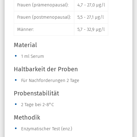
Frauen (prämenopausal):
4,7 - 27,0 µg/l
Frauen (postmenopausal):
5,5 - 27,1 µg/l
Männer:
5,7 - 32,9 µg/l
Material
1 ml Serum
Haltbarkeit der Proben
Für Nachforderungen 2 Tage
Probenstabilität
2 Tage bei 2-8°C
Methodik
Enzymatischer Test (enz.)