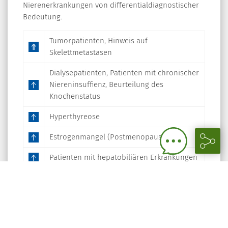
Nierenerkrankungen von differentialdiagnostischer
Bedeutung.
Tumorpatienten, Hinweis auf
Skelettmetastasen
Dialysepatienten, Patienten mit chronischer
Niereninsuffienz, Beurteilung des
Knochenstatus
Hyperthyreose
Estrogenmangel (Postmenopause)
Patienten mit hepatobiliären Erkrankungen
Patienten mit metabolischen
Knochenerkrankungen (Morbus Paget,
Osteoporose, renale Osteodystrophie)
Methodische und patientenbezogene