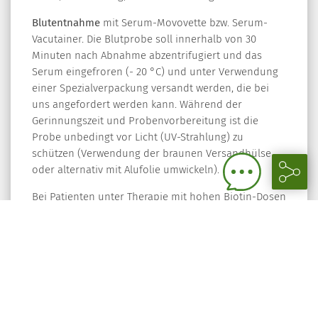
Blutentnahme
mit Serum-Movovette bzw. Serum-
Vacutainer. Die Blutprobe soll innerhalb von 30
Minuten nach Abnahme abzentrifugiert und das
Serum eingefroren (- 20 °C) und unter Verwendung
einer Spezialverpackung versandt werden, die bei
uns angefordert werden kann. Während der
Gerinnungszeit und Probenvorbereitung ist die
Probe unbedingt vor Licht (UV-Strahlung) zu
schützen (Verwendung der braunen Versandhülse
oder alternativ mit Alufolie umwickeln).
Bei Patienten unter Therapie mit hohen Biotin-Dosen
(> 5 mg/Tag) sollte die Probenentnahme mindestens
8 Stunden nach der letzten Applikation erfolgen.
Proben mit extrem hohen
Gesamtproteinkonzentrationen (z. B. Patienten mit
Waldenström Makroglobulinämie) sind für diesen
Test nicht geeignet, da es zur Bildung von Protein-
Gel im Probengefäß kommen kann.