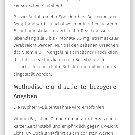
sensorischen Ausfällen).
Bis zur Auffüllung der Speicher bzw. Besserung der
Symptome wird zunächst wöchentlich 1 mg Vitamin
B
intramuskulär injiziert. In der Regel müssen
12
lebenslang alle 3 bis 4 Monate 0,5 mg intramuskulär
verabreicht werden. Nur bei den seltenen Ursachen
des Vitamin B
-Mangels mit erhaltener Produktion
12
des Intrisic-Faktors kann nach Beseitigung der
Ursache die dauerhafte Substitution mit Vitamin B
12
eingestellt werden.
Methodische und patientenbezogene
Angaben
Die Nüchtern-Blutentnahme wird empfohlen.
Vitamin B
ist bei Zimmertemperatur bereits nach
12
kurzer Zeit instabil und empfindlich gegen UV-Licht.
Licht (UV-Strahlung) führt zu erniedrigten Werten.