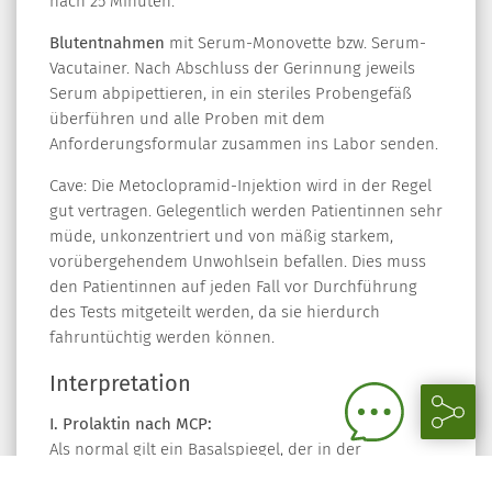
nach 25 Minuten.
Blutentnahmen
mit Serum-Monovette bzw. Serum-
Vacutainer. Nach Abschluss der Gerinnung jeweils
Serum abpipettieren, in ein steriles Probengefäß
überführen und alle Proben mit dem
Anforderungsformular zusammen ins Labor senden.
Cave: Die Metoclopramid-Injektion wird in der Regel
gut vertragen. Gelegentlich werden Patientinnen sehr
müde, unkonzentriert und von mäßig starkem,
vorübergehendem Unwohlsein befallen. Dies muss
den Patientinnen auf jeden Fall vor Durchführung
des Tests mitgeteilt werden, da sie hierdurch
fahruntüchtig werden können.
Interpretation
I. Prolaktin nach MCP:
Als normal gilt ein Basalspiegel, der in der
Follikelphase < 18,0 ng/ml liegt und in der