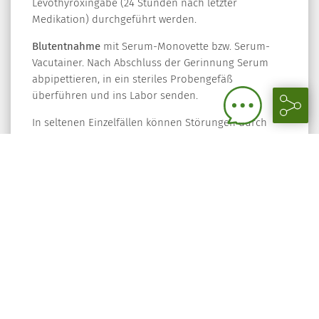
Levothyroxingabe (24 Stunden nach letzter
Medikation) durchgeführt werden.
Blutentnahme
mit Serum-Monovette bzw. Serum-
Vacutainer. Nach Abschluss der Gerinnung Serum
abpipettieren, in ein steriles Probengefäß
überführen und ins Labor senden.
In seltenen Einzelfällen können Störungen durch
extrem hohe Titer von Antikörpern gegen
Streptavidin sowie Ruthenium auftreten. Der fT3-Test
enthält Zusätze, die diese Einflüsse minimieren.
Jeder Einfluss, der das Bindeverhalten der
Bindeproteine verändern kann, kann auch das
Ergebnis des fT3-Tests beeinflussen (z. B. Drogen,
NTIs (Non-Thyroid-Illness) oder Patienten, die an FDH
(Familial Dysalbuminemic Hyperthyroxinemia)
erkrankt sind. Autoantikörper gegen
Schilddrüsenhormone können mit dem Test
interferieren.